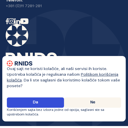
Telefon:
+381 (0)11 7281-281
Ovaj sajt ne koristi kolačiće, ali naši servisi ih koriste.
Registar nacionalnog internet domena Srbije
Upotreba kolačića je regulisana našom
Politikom korišćenja
Žorža Klemansoa 18a/I
kolačića
. Da li ste saglasni da koristimo kolačiće tokom vaše
Beograd, Srbija
posete?
RNIDS • Sva prava zadržana • kancelarija@rnids.rs • Sajt ažuriran: 06.
Da
Ne
08. 2026.
Korišćenjem sajta bez izbora jedne od opcija, saglasni ste sa
upotrebom kolačića.