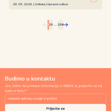
28. 05. 2026. | Odluka | Upravni odbor
...
1
2
3
226
Budimo u kontaktu
Ako želite da primate informacije iz RNIDS-a, prijavite se na
našu e-listu! *
Prijavite se