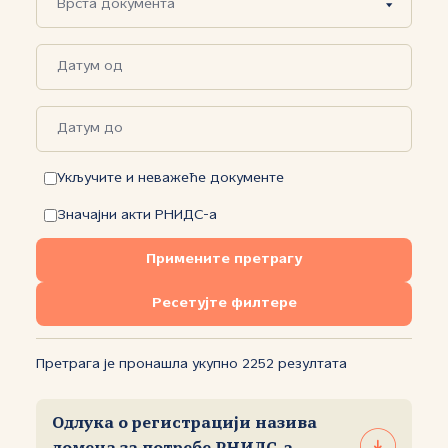
Укључите и неважеће документе
Значајни акти РНИДС-а
Примените претрагу
Ресетујте филтере
Претрага је пронашла укупно 2252 резултата
Одлука o регистрацији назива