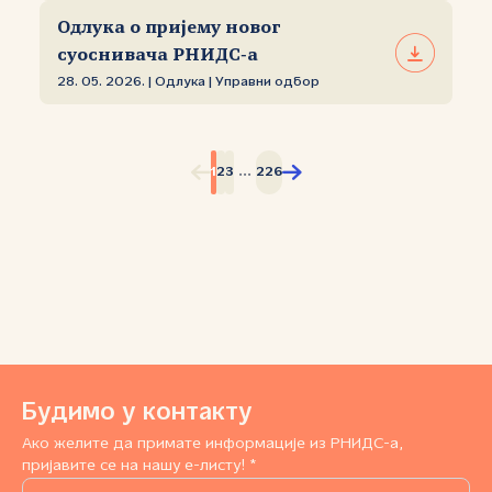
Одлука о пријему новог
суоснивача РНИДС‑а
28. 05. 2026. | Одлука | Управни одбор
...
1
2
3
226
Будимо у контакту
Ако желите да примате информације из РНИДС-а,
пријавите се на нашу е-листу! *