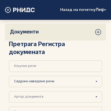
Ћир
Назад на почетну
Документи
Претрага Регистра
докумената